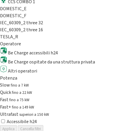
CCS COMBO 1
DOMESTIC_E
DOMESTIC_F
IEC_60309_2 three 32
IEC_60309_2 three 16
TESLA_R
Operatore
Be Charge accessibili h24
Be Charge ospitate da una struttura privata
Altri operatori
Potenza
Slow
fino a 7 kW
Quick
fino a 22 kW
Fast
fino a 75 kW
Fast+
fino a 149 kW
Ultrafast
superiori a 150 kW
Accessibile h24
Applica
Cancella filtri