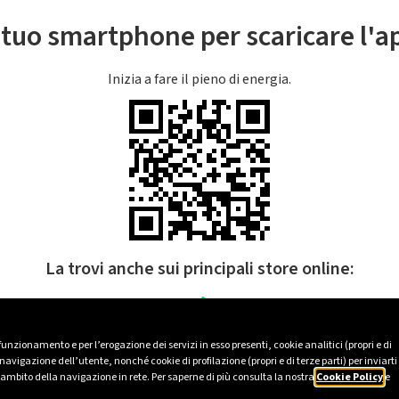
l tuo smartphone per scaricare l'
Inizia a fare il pieno di energia.
La trovi anche sui principali store online:
 funzionamento e per l’erogazione dei servizi in esso presenti, cookie analitici (propri e di
avigazione dell’utente, nonché cookie di profilazione (propri e di terze parti) per inviarti
’ambito della navigazione in rete. Per saperne di più consulta la nostra
Cookie Policy
e