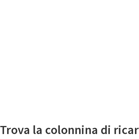
Il
Mappa colonnine di ricarica auto elettriche
Trova la colonnina di ricar