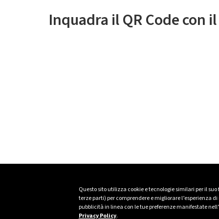
Inquadra il QR Code con i
Questo sito utilizza cookie e tecnologie similari per il suo
terze parti) per comprendere e migliorare l’esperienza di n
pubblicità in linea con le tue preferenze manifestate nell
Privacy Policy
.