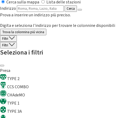
Cerca sulla mappa
Lista delle stazioni
Indirizzo
Cerca
Prova a inserire un indirizzo più preciso.
Digita e seleziona l'indirizzo per trovare le colonnine disponibili
Trova la colonnina piú vicina
Filtri
Filtri
Seleziona i filtri
Presa
TYPE 2
CCS COMBO
CHAdeMO
TYPE 1
TYPE 3A