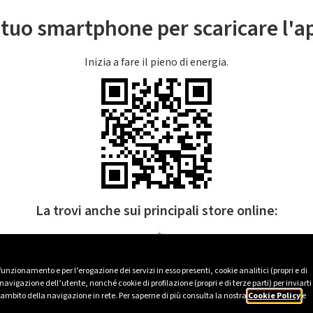
l tuo smartphone per scaricare l'
Inizia a fare il pieno di energia.
La trovi anche sui principali store online:
 funzionamento e per l’erogazione dei servizi in esso presenti, cookie analitici (propri e di
avigazione dell’utente, nonché cookie di profilazione (propri e di terze parti) per inviarti
’ambito della navigazione in rete. Per saperne di più consulta la nostra
Cookie Policy
e