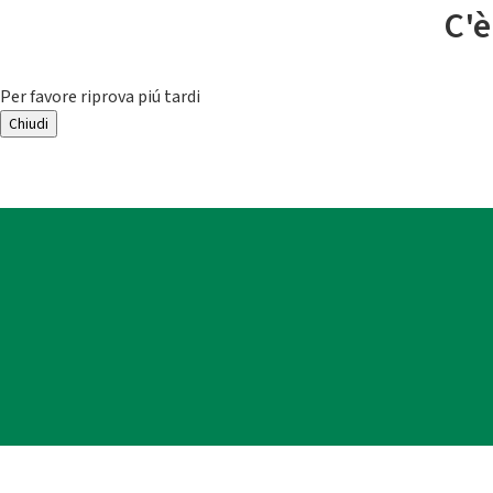
C'è
Per favore riprova piú tardi
Chiudi