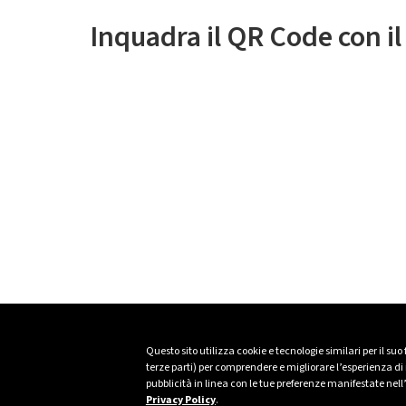
Inquadra il QR Code con i
Questo sito utilizza cookie e tecnologie similari per il suo
terze parti) per comprendere e migliorare l’esperienza di n
pubblicità in linea con le tue preferenze manifestate nell
Privacy Policy
.