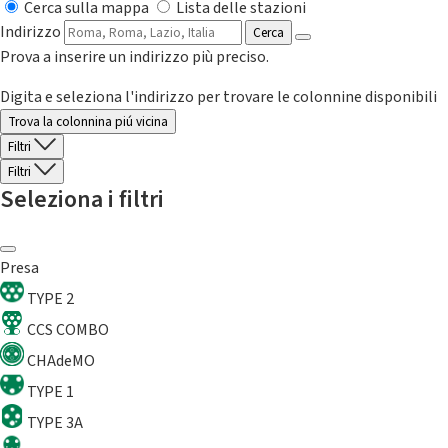
Cerca sulla mappa
Lista delle stazioni
Indirizzo
Cerca
Prova a inserire un indirizzo più preciso.
Digita e seleziona l'indirizzo per trovare le colonnine disponibili
Trova la colonnina piú vicina
Filtri
Filtri
Seleziona i filtri
Presa
TYPE 2
CCS COMBO
CHAdeMO
TYPE 1
TYPE 3A