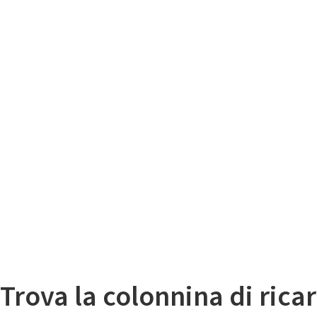
Il
Mappa colonnine di ricarica auto elettriche
Trova la colonnina di ricar