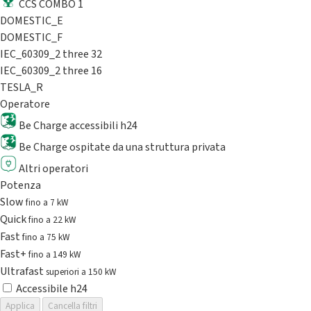
CCS COMBO 1
DOMESTIC_E
DOMESTIC_F
IEC_60309_2 three 32
IEC_60309_2 three 16
TESLA_R
Operatore
Be Charge accessibili h24
Be Charge ospitate da una struttura privata
Altri operatori
Potenza
Slow
fino a 7 kW
Quick
fino a 22 kW
Fast
fino a 75 kW
Fast+
fino a 149 kW
Ultrafast
superiori a 150 kW
Accessibile h24
Applica
Cancella filtri