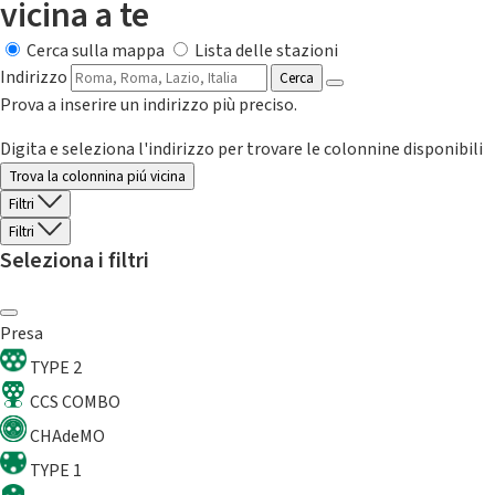
vicina a te
Cerca sulla mappa
Lista delle stazioni
Indirizzo
Cerca
Prova a inserire un indirizzo più preciso.
Digita e seleziona l'indirizzo per trovare le colonnine disponibili
Trova la colonnina piú vicina
Filtri
Filtri
Seleziona i filtri
Presa
TYPE 2
CCS COMBO
CHAdeMO
TYPE 1