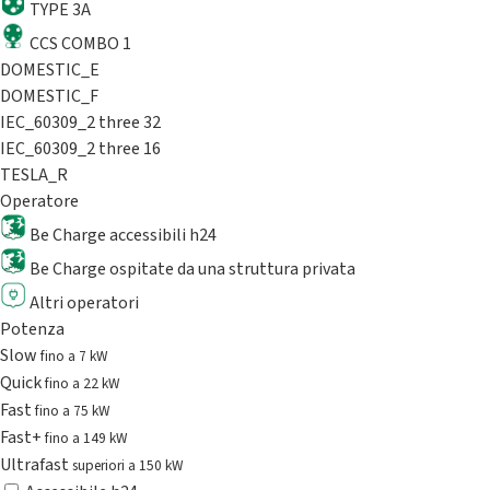
TYPE 3A
CCS COMBO 1
DOMESTIC_E
DOMESTIC_F
IEC_60309_2 three 32
IEC_60309_2 three 16
TESLA_R
Operatore
Be Charge accessibili h24
Be Charge ospitate da una struttura privata
Altri operatori
Potenza
Slow
fino a 7 kW
Quick
fino a 22 kW
Fast
fino a 75 kW
Fast+
fino a 149 kW
Ultrafast
superiori a 150 kW