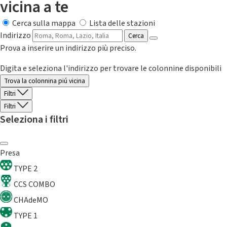
vicina a te
Cerca sulla mappa
Lista delle stazioni
Indirizzo
Cerca
Prova a inserire un indirizzo più preciso.
Digita e seleziona l'indirizzo per trovare le colonnine disponibili
Trova la colonnina piú vicina
Filtri
Filtri
Seleziona i filtri
Presa
TYPE 2
CCS COMBO
CHAdeMO
TYPE 1