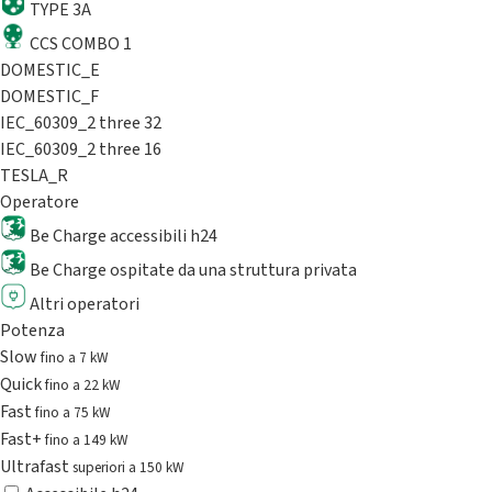
TYPE 3A
CCS COMBO 1
DOMESTIC_E
DOMESTIC_F
IEC_60309_2 three 32
IEC_60309_2 three 16
TESLA_R
Operatore
Be Charge accessibili h24
Be Charge ospitate da una struttura privata
Altri operatori
Potenza
Slow
fino a 7 kW
Quick
fino a 22 kW
Fast
fino a 75 kW
Fast+
fino a 149 kW
Ultrafast
superiori a 150 kW