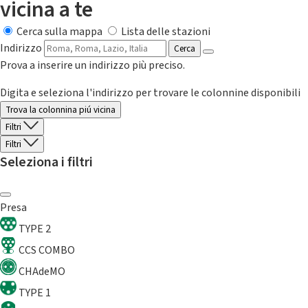
vicina a te
Cerca sulla mappa
Lista delle stazioni
Indirizzo
Cerca
Prova a inserire un indirizzo più preciso.
Digita e seleziona l'indirizzo per trovare le colonnine disponibili
Trova la colonnina piú vicina
Filtri
Filtri
Seleziona i filtri
Presa
TYPE 2
CCS COMBO
CHAdeMO
TYPE 1