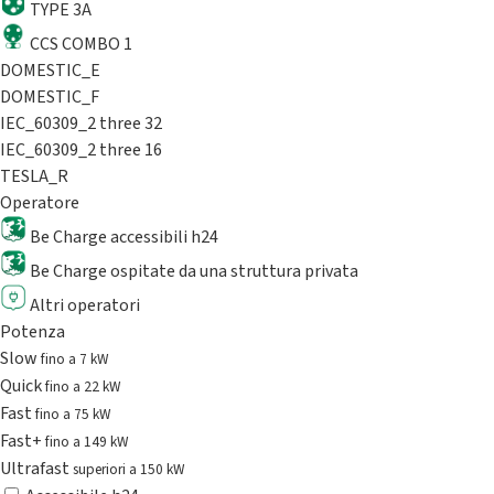
TYPE 3A
CCS COMBO 1
DOMESTIC_E
DOMESTIC_F
IEC_60309_2 three 32
IEC_60309_2 three 16
TESLA_R
Operatore
Be Charge accessibili h24
Be Charge ospitate da una struttura privata
Altri operatori
Potenza
Slow
fino a 7 kW
Quick
fino a 22 kW
Fast
fino a 75 kW
Fast+
fino a 149 kW
Ultrafast
superiori a 150 kW