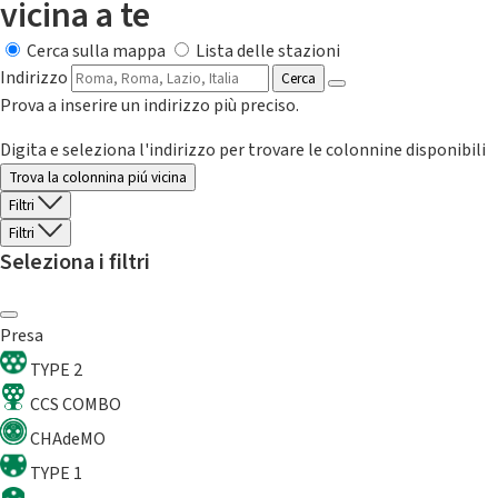
vicina a te
Cerca sulla mappa
Lista delle stazioni
Indirizzo
Cerca
Prova a inserire un indirizzo più preciso.
Digita e seleziona l'indirizzo per trovare le colonnine disponibili
Trova la colonnina piú vicina
Filtri
Filtri
Seleziona i filtri
Presa
TYPE 2
CCS COMBO
CHAdeMO
TYPE 1