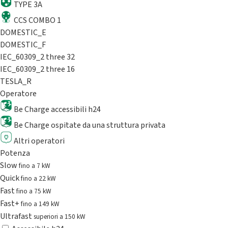
TYPE 3A
CCS COMBO 1
DOMESTIC_E
DOMESTIC_F
IEC_60309_2 three 32
IEC_60309_2 three 16
TESLA_R
Operatore
Be Charge accessibili h24
Be Charge ospitate da una struttura privata
Altri operatori
Potenza
Slow
fino a 7 kW
Quick
fino a 22 kW
Fast
fino a 75 kW
Fast+
fino a 149 kW
Ultrafast
superiori a 150 kW