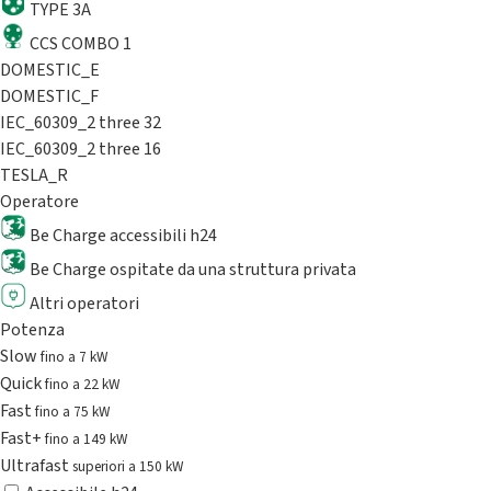
TYPE 3A
CCS COMBO 1
DOMESTIC_E
DOMESTIC_F
IEC_60309_2 three 32
IEC_60309_2 three 16
TESLA_R
Operatore
Be Charge accessibili h24
Be Charge ospitate da una struttura privata
Altri operatori
Potenza
Slow
fino a 7 kW
Quick
fino a 22 kW
Fast
fino a 75 kW
Fast+
fino a 149 kW
Ultrafast
superiori a 150 kW