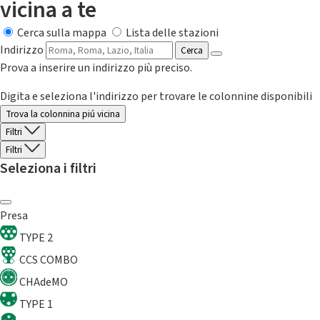
vicina a te
Cerca sulla mappa
Lista delle stazioni
Indirizzo
Cerca
Prova a inserire un indirizzo più preciso.
Digita e seleziona l'indirizzo per trovare le colonnine disponibili
Trova la colonnina piú vicina
Filtri
Filtri
Seleziona i filtri
Presa
TYPE 2
CCS COMBO
CHAdeMO
TYPE 1