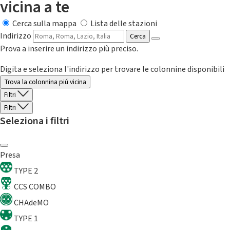
vicina a te
Cerca sulla mappa
Lista delle stazioni
Indirizzo
Cerca
Prova a inserire un indirizzo più preciso.
Digita e seleziona l'indirizzo per trovare le colonnine disponibili
Trova la colonnina piú vicina
Filtri
Filtri
Seleziona i filtri
Presa
TYPE 2
CCS COMBO
CHAdeMO
TYPE 1