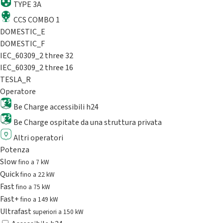
TYPE 3A
CCS COMBO 1
DOMESTIC_E
DOMESTIC_F
IEC_60309_2 three 32
IEC_60309_2 three 16
TESLA_R
Operatore
Be Charge accessibili h24
Be Charge ospitate da una struttura privata
Altri operatori
Potenza
Slow
fino a 7 kW
Quick
fino a 22 kW
Fast
fino a 75 kW
Fast+
fino a 149 kW
Ultrafast
superiori a 150 kW