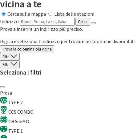
vicina a te
Cerca sulla mappa
Lista delle stazioni
Indirizzo
Cerca
Prova a inserire un indirizzo più preciso.
Digita e seleziona l'indirizzo per trovare le colonnine disponibili
Trova la colonnina piú vicina
Filtri
Filtri
Seleziona i filtri
Presa
TYPE 2
CCS COMBO
CHAdeMO
TYPE 1