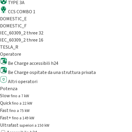
TYPE 3A
CCS COMBO 1
DOMESTIC_E
DOMESTIC_F
IEC_60309_2 three 32
IEC_60309_2 three 16
TESLA_R
Operatore
Be Charge accessibili h24
Be Charge ospitate da una struttura privata
Altri operatori
Potenza
Slow
fino a 7 kW
Quick
fino a 22 kW
Fast
fino a 75 kW
Fast+
fino a 149 kW
Ultrafast
superiori a 150 kW