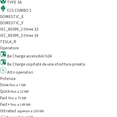
TYPE 3A
CCS COMBO 1
DOMESTIC_E
DOMESTIC_F
IEC_60309_2 three 32
IEC_60309_2 three 16
TESLA_R
Operatore
Be Charge accessibili h24
Be Charge ospitate da una struttura privata
Altri operatori
Potenza
Slow
fino a 7 kW
Quick
fino a 22 kW
Fast
fino a 75 kW
Fast+
fino a 149 kW
Ultrafast
superiori a 150 kW