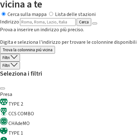
vicina a te
Cerca sulla mappa
Lista delle stazioni
Indirizzo
Cerca
Prova a inserire un indirizzo più preciso.
Digita e seleziona l'indirizzo per trovare le colonnine disponibili
Trova la colonnina piú vicina
Filtri
Filtri
Seleziona i filtri
Presa
TYPE 2
CCS COMBO
CHAdeMO
TYPE 1