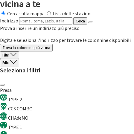
vicina a te
Cerca sulla mappa
Lista delle stazioni
Indirizzo
Cerca
Prova a inserire un indirizzo più preciso.
Digita e seleziona l'indirizzo per trovare le colonnine disponibili
Trova la colonnina piú vicina
Filtri
Filtri
Seleziona i filtri
Presa
TYPE 2
CCS COMBO
CHAdeMO
TYPE 1