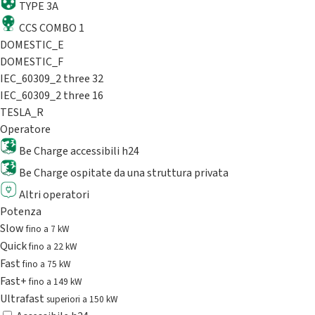
TYPE 3A
CCS COMBO 1
DOMESTIC_E
DOMESTIC_F
IEC_60309_2 three 32
IEC_60309_2 three 16
TESLA_R
Operatore
Be Charge accessibili h24
Be Charge ospitate da una struttura privata
Altri operatori
Potenza
Slow
fino a 7 kW
Quick
fino a 22 kW
Fast
fino a 75 kW
Fast+
fino a 149 kW
Ultrafast
superiori a 150 kW