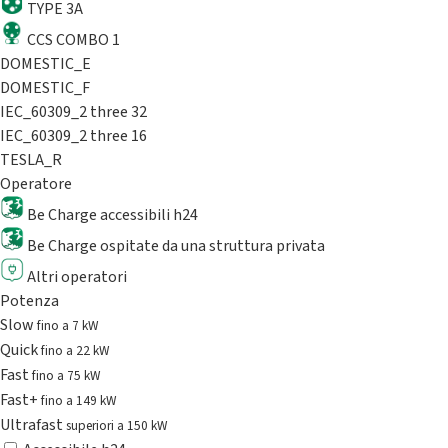
TYPE 3A
CCS COMBO 1
DOMESTIC_E
DOMESTIC_F
IEC_60309_2 three 32
IEC_60309_2 three 16
TESLA_R
Operatore
Be Charge accessibili h24
Be Charge ospitate da una struttura privata
Altri operatori
Potenza
Slow
fino a 7 kW
Quick
fino a 22 kW
Fast
fino a 75 kW
Fast+
fino a 149 kW
Ultrafast
superiori a 150 kW