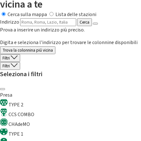
vicina a te
Cerca sulla mappa
Lista delle stazioni
Indirizzo
Cerca
Prova a inserire un indirizzo più preciso.
Digita e seleziona l'indirizzo per trovare le colonnine disponibili
Trova la colonnina piú vicina
Filtri
Filtri
Seleziona i filtri
Presa
TYPE 2
CCS COMBO
CHAdeMO
TYPE 1