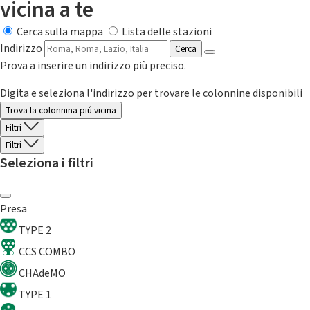
vicina a te
Cerca sulla mappa
Lista delle stazioni
Indirizzo
Cerca
Prova a inserire un indirizzo più preciso.
Digita e seleziona l'indirizzo per trovare le colonnine disponibili
Trova la colonnina piú vicina
Filtri
Filtri
Seleziona i filtri
Presa
TYPE 2
CCS COMBO
CHAdeMO
TYPE 1