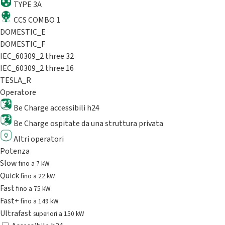
TYPE 3A
CCS COMBO 1
DOMESTIC_E
DOMESTIC_F
IEC_60309_2 three 32
IEC_60309_2 three 16
TESLA_R
Operatore
Be Charge accessibili h24
Be Charge ospitate da una struttura privata
Altri operatori
Potenza
Slow
fino a 7 kW
Quick
fino a 22 kW
Fast
fino a 75 kW
Fast+
fino a 149 kW
Ultrafast
superiori a 150 kW