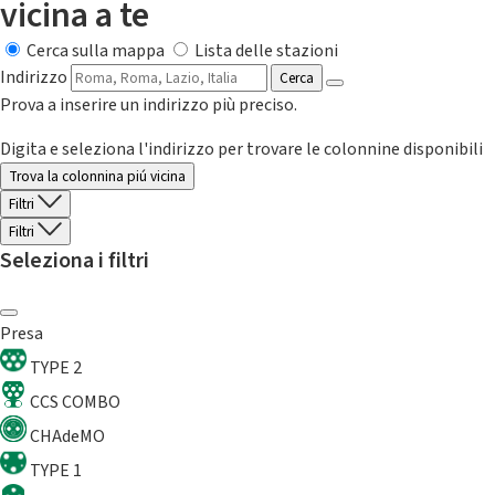
vicina a te
Cerca sulla mappa
Lista delle stazioni
Indirizzo
Cerca
Prova a inserire un indirizzo più preciso.
Digita e seleziona l'indirizzo per trovare le colonnine disponibili
Trova la colonnina piú vicina
Filtri
Filtri
Seleziona i filtri
Presa
TYPE 2
CCS COMBO
CHAdeMO
TYPE 1