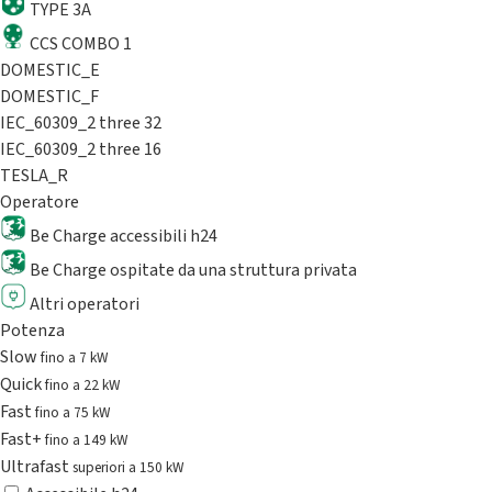
TYPE 3A
CCS COMBO 1
DOMESTIC_E
DOMESTIC_F
IEC_60309_2 three 32
IEC_60309_2 three 16
TESLA_R
Operatore
Be Charge accessibili h24
Be Charge ospitate da una struttura privata
Altri operatori
Potenza
Slow
fino a 7 kW
Quick
fino a 22 kW
Fast
fino a 75 kW
Fast+
fino a 149 kW
Ultrafast
superiori a 150 kW