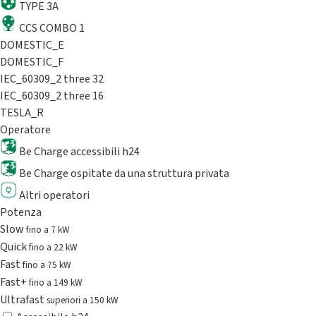
TYPE 3A
CCS COMBO 1
DOMESTIC_E
DOMESTIC_F
IEC_60309_2 three 32
IEC_60309_2 three 16
TESLA_R
Operatore
Be Charge accessibili h24
Be Charge ospitate da una struttura privata
Altri operatori
Potenza
Slow
fino a 7 kW
Quick
fino a 22 kW
Fast
fino a 75 kW
Fast+
fino a 149 kW
Ultrafast
superiori a 150 kW