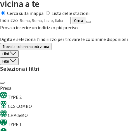
vicina a te
Cerca sulla mappa
Lista delle stazioni
Indirizzo
Cerca
Prova a inserire un indirizzo più preciso.
Digita e seleziona l'indirizzo per trovare le colonnine disponibili
Trova la colonnina piú vicina
Filtri
Filtri
Seleziona i filtri
Presa
TYPE 2
CCS COMBO
CHAdeMO
TYPE 1