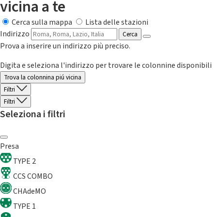
vicina a te
Cerca sulla mappa
Lista delle stazioni
Indirizzo
Cerca
Prova a inserire un indirizzo più preciso.
Digita e seleziona l'indirizzo per trovare le colonnine disponibili
Trova la colonnina piú vicina
Filtri
Filtri
Seleziona i filtri
Presa
TYPE 2
CCS COMBO
CHAdeMO
TYPE 1