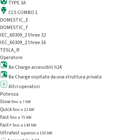
TYPE 3A
CCS COMBO 1
DOMESTIC_E
DOMESTIC_F
IEC_60309_2 three 32
IEC_60309_2 three 16
TESLA_R
Operatore
Be Charge accessibili h24
Be Charge ospitate da una struttura privata
Altri operatori
Potenza
Slow
fino a 7 kW
Quick
fino a 22 kW
Fast
fino a 75 kW
Fast+
fino a 149 kW
Ultrafast
superiori a 150 kW