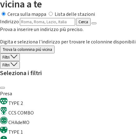
vicina a te
Cerca sulla mappa
Lista delle stazioni
Indirizzo
Cerca
Prova a inserire un indirizzo più preciso.
Digita e seleziona l'indirizzo per trovare le colonnine disponibili
Trova la colonnina piú vicina
Filtri
Filtri
Seleziona i filtri
Presa
TYPE 2
CCS COMBO
CHAdeMO
TYPE 1