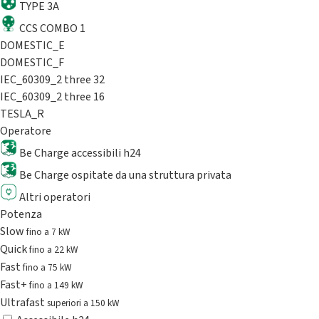
TYPE 3A
CCS COMBO 1
DOMESTIC_E
DOMESTIC_F
IEC_60309_2 three 32
IEC_60309_2 three 16
TESLA_R
Operatore
Be Charge accessibili h24
Be Charge ospitate da una struttura privata
Altri operatori
Potenza
Slow
fino a 7 kW
Quick
fino a 22 kW
Fast
fino a 75 kW
Fast+
fino a 149 kW
Ultrafast
superiori a 150 kW