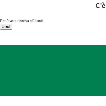
C'è
Per favore riprova piú tardi
Chiudi