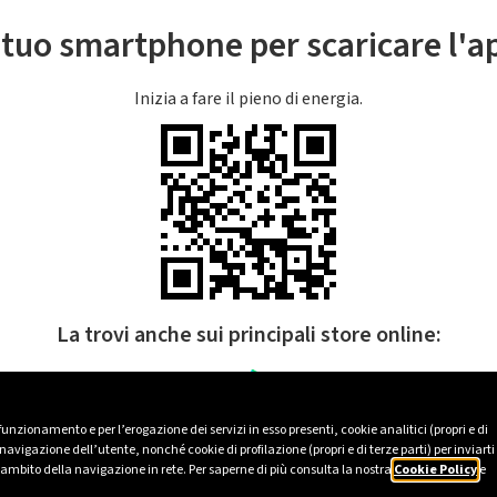
l tuo smartphone per scaricare l'
Inizia a fare il pieno di energia.
La trovi anche sui principali store online:
 funzionamento e per l’erogazione dei servizi in esso presenti, cookie analitici (propri e di
avigazione dell’utente, nonché cookie di profilazione (propri e di terze parti) per inviarti
’ambito della navigazione in rete. Per saperne di più consulta la nostra
Cookie Policy
e