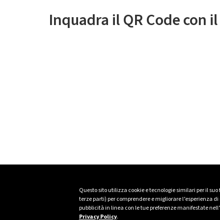
Inquadra il QR Code con i
Questo sito utilizza cookie e tecnologie similari per il suo
terze parti) per comprendere e migliorare l’esperienza di n
pubblicità in linea con le tue preferenze manifestate nell
Privacy Policy
.