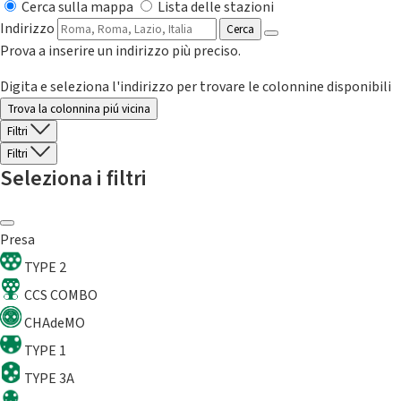
Cerca sulla mappa
Lista delle stazioni
Indirizzo
Cerca
Prova a inserire un indirizzo più preciso.
Digita e seleziona l'indirizzo per trovare le colonnine disponibili
Trova la colonnina piú vicina
Filtri
Filtri
Seleziona i filtri
Presa
TYPE 2
CCS COMBO
CHAdeMO
TYPE 1
TYPE 3A