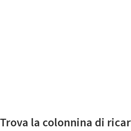
Il
Mappa colonnine di ricarica auto elettriche
Trova la colonnina di ricar