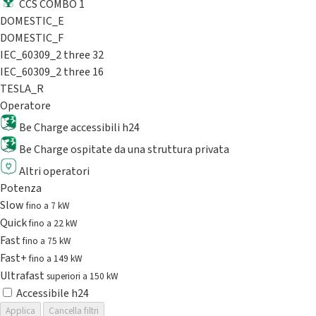
CCS COMBO 1
DOMESTIC_E
DOMESTIC_F
IEC_60309_2 three 32
IEC_60309_2 three 16
TESLA_R
Operatore
Be Charge accessibili h24
Be Charge ospitate da una struttura privata
Altri operatori
Potenza
Slow
fino a 7 kW
Quick
fino a 22 kW
Fast
fino a 75 kW
Fast+
fino a 149 kW
Ultrafast
superiori a 150 kW
Accessibile h24
Applica
Cancella filtri