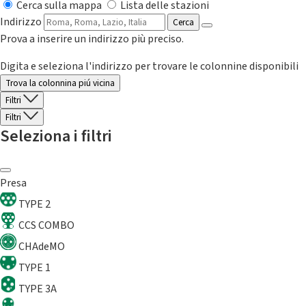
Cerca sulla mappa
Lista delle stazioni
Indirizzo
Cerca
Prova a inserire un indirizzo più preciso.
Digita e seleziona l'indirizzo per trovare le colonnine disponibili
Trova la colonnina piú vicina
Filtri
Filtri
Seleziona i filtri
Presa
TYPE 2
CCS COMBO
CHAdeMO
TYPE 1
TYPE 3A