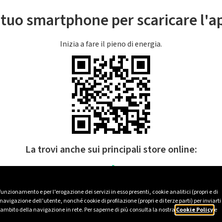
l tuo smartphone per scaricare l'
Inizia a fare il pieno di energia.
La trovi anche sui principali store online:
 funzionamento e per l’erogazione dei servizi in esso presenti, cookie analitici (propri e di
avigazione dell’utente, nonché cookie di profilazione (propri e di terze parti) per inviarti
’ambito della navigazione in rete. Per saperne di più consulta la nostra
Cookie Policy
e