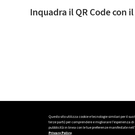
Inquadra il QR Code con i
Questo sito utilizza cookie e tecnologie similari per il suo
terze parti) per comprendere e migliorare l’esperienza di n
pubblicità in linea con le tue preferenze manifestate nell
Privacy Policy
.