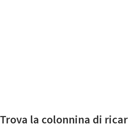
Il
Mappa colonnine di ricarica auto elettriche
Trova la colonnina di ricar