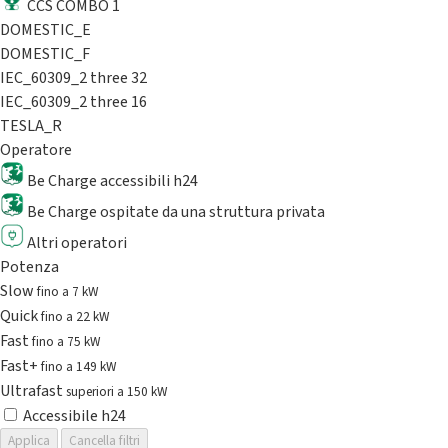
CCS COMBO 1
DOMESTIC_E
DOMESTIC_F
IEC_60309_2 three 32
IEC_60309_2 three 16
TESLA_R
Operatore
Be Charge accessibili h24
Be Charge ospitate da una struttura privata
Altri operatori
Potenza
Slow
fino a 7 kW
Quick
fino a 22 kW
Fast
fino a 75 kW
Fast+
fino a 149 kW
Ultrafast
superiori a 150 kW
Accessibile h24
Applica
Cancella filtri