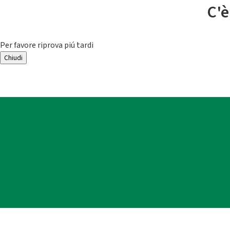
C'è
Per favore riprova piú tardi
Chiudi