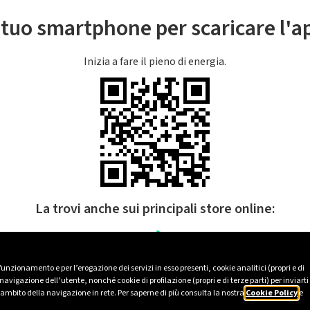
l tuo smartphone per scaricare l'
Inizia a fare il pieno di energia.
La trovi anche sui principali store online:
 funzionamento e per l’erogazione dei servizi in esso presenti, cookie analitici (propri e di
avigazione dell’utente, nonché cookie di profilazione (propri e di terze parti) per inviarti
’ambito della navigazione in rete. Per saperne di più consulta la nostra
Cookie Policy
e