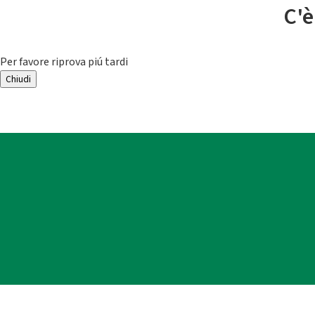
C'è
Per favore riprova piú tardi
Chiudi