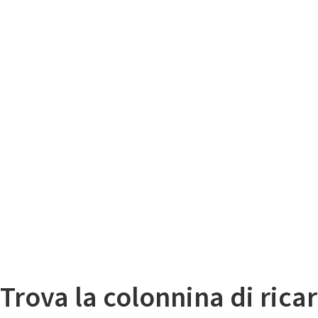
Il
Mappa colonnine di ricarica auto elettriche
Trova la colonnina di ricar