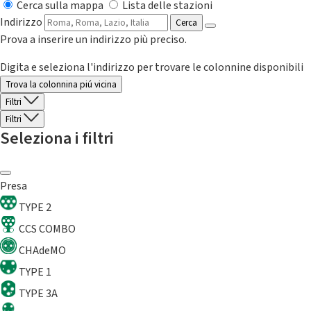
Cerca sulla mappa
Lista delle stazioni
Indirizzo
Cerca
Prova a inserire un indirizzo più preciso.
Digita e seleziona l'indirizzo per trovare le colonnine disponibili
Trova la colonnina piú vicina
Filtri
Filtri
Seleziona i filtri
Presa
TYPE 2
CCS COMBO
CHAdeMO
TYPE 1
TYPE 3A