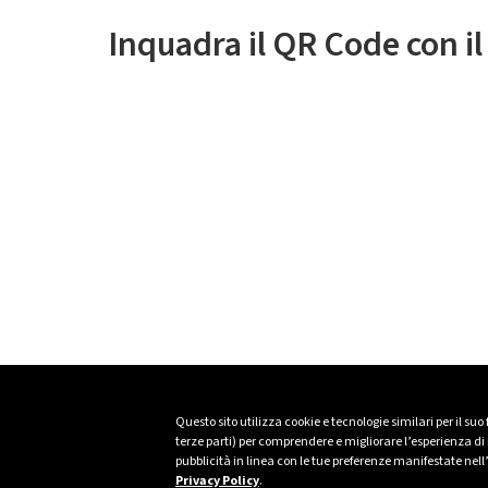
Inquadra il QR Code con i
Questo sito utilizza cookie e tecnologie similari per il suo
terze parti) per comprendere e migliorare l’esperienza di n
pubblicità in linea con le tue preferenze manifestate nell
Privacy Policy
.