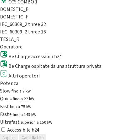
CCS COMBO 1
DOMESTIC_E
DOMESTIC_F
IEC_60309_2 three 32
IEC_60309_2 three 16
TESLA_R
Operatore
Be Charge accessibili h24
Be Charge ospitate da una struttura privata
Altri operatori
Potenza
Slow
fino a 7 kW
Quick
fino a 22 kW
Fast
fino a 75 kW
Fast+
fino a 149 kW
Ultrafast
superiori a 150 kW
Accessibile h24
Applica
Cancella filtri