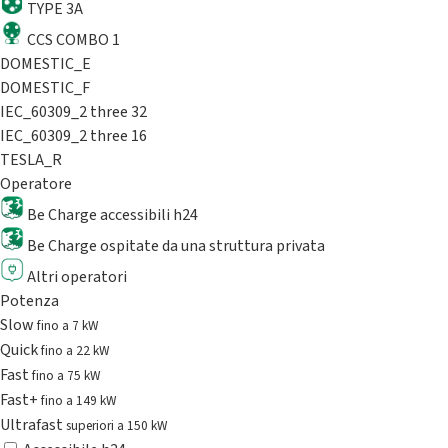
TYPE 3A
CCS COMBO 1
DOMESTIC_E
DOMESTIC_F
IEC_60309_2 three 32
IEC_60309_2 three 16
TESLA_R
Operatore
Be Charge accessibili h24
Be Charge ospitate da una struttura privata
Altri operatori
Potenza
Slow
fino a 7 kW
Quick
fino a 22 kW
Fast
fino a 75 kW
Fast+
fino a 149 kW
Ultrafast
superiori a 150 kW