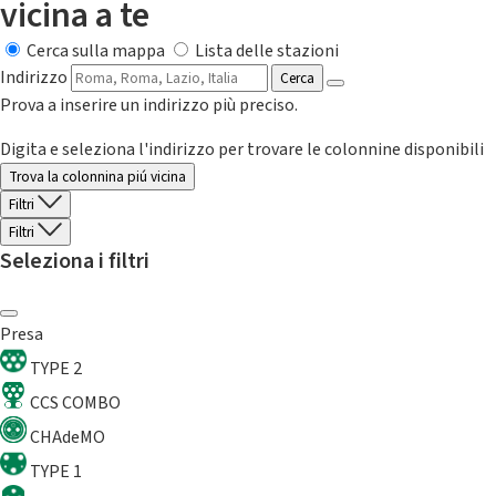
vicina a te
Cerca sulla mappa
Lista delle stazioni
Indirizzo
Cerca
Prova a inserire un indirizzo più preciso.
Digita e seleziona l'indirizzo per trovare le colonnine disponibili
Trova la colonnina piú vicina
Filtri
Filtri
Seleziona i filtri
Presa
TYPE 2
CCS COMBO
CHAdeMO
TYPE 1