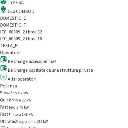
TYPE 3A
CCS COMBO 1
DOMESTIC_E
DOMESTIC_F
IEC_60309_2 three 32
IEC_60309_2 three 16
TESLA_R
Operatore
Be Charge accessibili h24
Be Charge ospitate da una struttura privata
Altri operatori
Potenza
Slow
fino a 7 kW
Quick
fino a 22 kW
Fast
fino a 75 kW
Fast+
fino a 149 kW
Ultrafast
superiori a 150 kW