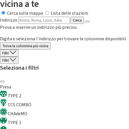
vicina a te
Cerca sulla mappa
Lista delle stazioni
Indirizzo
Cerca
Prova a inserire un indirizzo più preciso.
Digita e seleziona l'indirizzo per trovare le colonnine disponibili
Trova la colonnina piú vicina
Filtri
Filtri
Seleziona i filtri
Presa
TYPE 2
CCS COMBO
CHAdeMO
TYPE 1