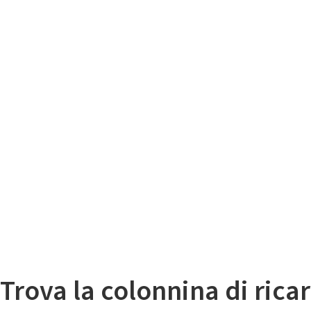
Il
Mappa colonnine di ricarica auto elettriche
Trova la colonnina di ricar