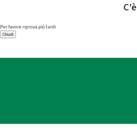
C'è
Per favore riprova piú tardi
Chiudi