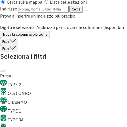
Cerca sulla mappa
Lista delle stazioni
Indirizzo
Cerca
Prova a inserire un indirizzo più preciso.
Digita e seleziona l'indirizzo per trovare le colonnine disponibili
Trova la colonnina piú vicina
Filtri
Filtri
Seleziona i filtri
Presa
TYPE 2
CCS COMBO
CHAdeMO
TYPE 1
TYPE 3A