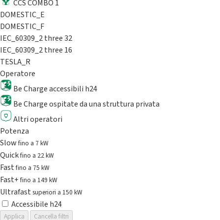
CCS COMBO 1
DOMESTIC_E
DOMESTIC_F
IEC_60309_2 three 32
IEC_60309_2 three 16
TESLA_R
Operatore
Be Charge accessibili h24
Be Charge ospitate da una struttura privata
Altri operatori
Potenza
Slow
fino a 7 kW
Quick
fino a 22 kW
Fast
fino a 75 kW
Fast+
fino a 149 kW
Ultrafast
superiori a 150 kW
Accessibile h24
Applica
Cancella filtri