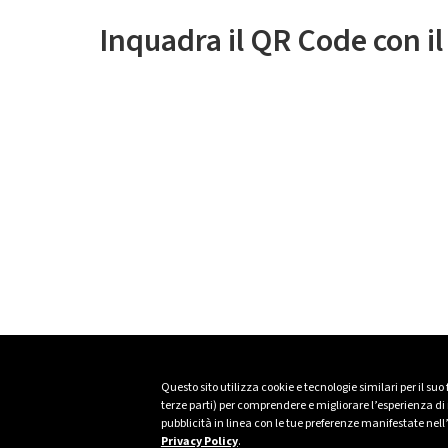
Inquadra il QR Code con i
Questo sito utilizza cookie e tecnologie similari per il suo
terze parti) per comprendere e migliorare l’esperienza di n
pubblicità in linea con le tue preferenze manifestate nell
Privacy Policy
.