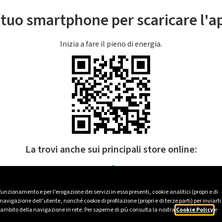
l tuo smartphone per scaricare l'
Inizia a fare il pieno di energia.
La trovi anche sui principali store online:
 funzionamento e per l’erogazione dei servizi in esso presenti, cookie analitici (propri e di
avigazione dell’utente, nonché cookie di profilazione (propri e di terze parti) per inviarti
’ambito della navigazione in rete. Per saperne di più consulta la nostra
Cookie Policy
e