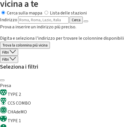
vicina a te
Cerca sulla mappa
Lista delle stazioni
Indirizzo
Cerca
Prova a inserire un indirizzo più preciso.
Digita e seleziona l'indirizzo per trovare le colonnine disponibili
Trova la colonnina piú vicina
Filtri
Filtri
Seleziona i filtri
Presa
TYPE 2
CCS COMBO
CHAdeMO
TYPE 1