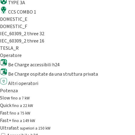
TYPE 3A
CCS COMBO 1
DOMESTIC_E
DOMESTIC_F
IEC_60309_2 three 32
IEC_60309_2 three 16
TESLA_R
Operatore
Be Charge accessibili h24
Be Charge ospitate da una struttura privata
Altri operatori
Potenza
Slow
fino a 7 kW
Quick
fino a 22 kW
Fast
fino a 75 kW
Fast+
fino a 149 kW
Ultrafast
superiori a 150 kW