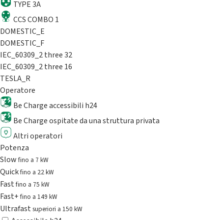
TYPE 3A
CCS COMBO 1
DOMESTIC_E
DOMESTIC_F
IEC_60309_2 three 32
IEC_60309_2 three 16
TESLA_R
Operatore
Be Charge accessibili h24
Be Charge ospitate da una struttura privata
Altri operatori
Potenza
Slow
fino a 7 kW
Quick
fino a 22 kW
Fast
fino a 75 kW
Fast+
fino a 149 kW
Ultrafast
superiori a 150 kW