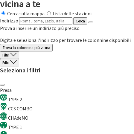
vicina a te
Cerca sulla mappa
Lista delle stazioni
Indirizzo
Cerca
Prova a inserire un indirizzo più preciso.
Digita e seleziona l'indirizzo per trovare le colonnine disponibili
Trova la colonnina piú vicina
Filtri
Filtri
Seleziona i filtri
Presa
TYPE 2
CCS COMBO
CHAdeMO
TYPE 1