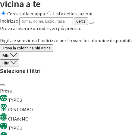
vicina a te
Cerca sulla mappa
Lista delle stazioni
Indirizzo
Cerca
Prova a inserire un indirizzo più preciso.
Digita e seleziona l'indirizzo per trovare le colonnine disponibili
Trova la colonnina piú vicina
Filtri
Filtri
Seleziona i filtri
Presa
TYPE 2
CCS COMBO
CHAdeMO
TYPE 1