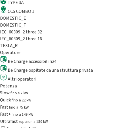
TYPE 3A
CCS COMBO 1
DOMESTIC_E
DOMESTIC_F
IEC_60309_2 three 32
IEC_60309_2 three 16
TESLA_R
Operatore
Be Charge accessibili h24
Be Charge ospitate da una struttura privata
Altri operatori
Potenza
Slow
fino a 7 kW
Quick
fino a 22 kW
Fast
fino a 75 kW
Fast+
fino a 149 kW
Ultrafast
superiori a 150 kW