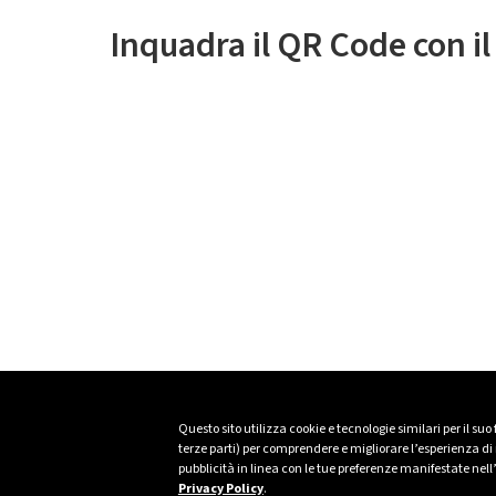
Inquadra il QR Code con i
Questo sito utilizza cookie e tecnologie similari per il suo
terze parti) per comprendere e migliorare l’esperienza di n
pubblicità in linea con le tue preferenze manifestate nell
Privacy Policy
.