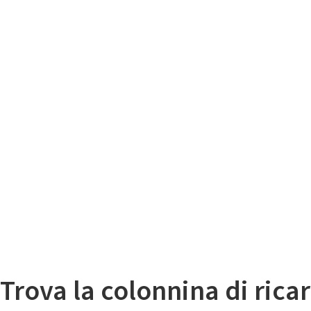
Il
Mappa colonnine di ricarica auto elettriche
Trova la colonnina di ricar