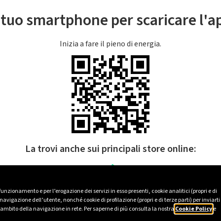
l tuo smartphone per scaricare l'
Inizia a fare il pieno di energia.
La trovi anche sui principali store online:
 funzionamento e per l’erogazione dei servizi in esso presenti, cookie analitici (propri e di
avigazione dell’utente, nonché cookie di profilazione (propri e di terze parti) per inviarti
’ambito della navigazione in rete. Per saperne di più consulta la nostra
Cookie Policy
e