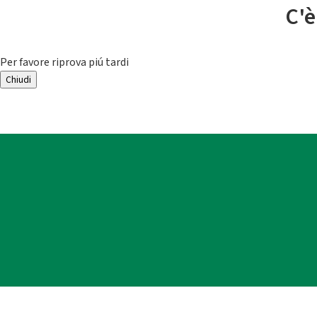
C'è
Per favore riprova piú tardi
Chiudi