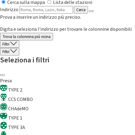
Cerca sulla mappa
Lista delle stazioni
Indirizzo
Cerca
Prova a inserire un indirizzo più preciso.
Digita e seleziona l'indirizzo per trovare le colonnine disponibili
Trova la colonnina piú vicina
Filtri
Filtri
Seleziona i filtri
Presa
TYPE 2
CCS COMBO
CHAdeMO
TYPE 1
TYPE 3A