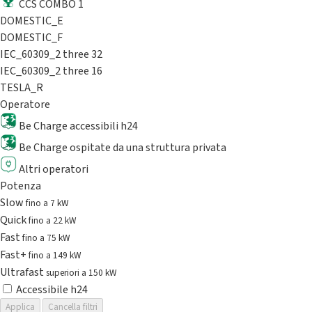
CCS COMBO 1
DOMESTIC_E
DOMESTIC_F
IEC_60309_2 three 32
IEC_60309_2 three 16
TESLA_R
Operatore
Be Charge accessibili h24
Be Charge ospitate da una struttura privata
Altri operatori
Potenza
Slow
fino a 7 kW
Quick
fino a 22 kW
Fast
fino a 75 kW
Fast+
fino a 149 kW
Ultrafast
superiori a 150 kW
Accessibile h24
Applica
Cancella filtri