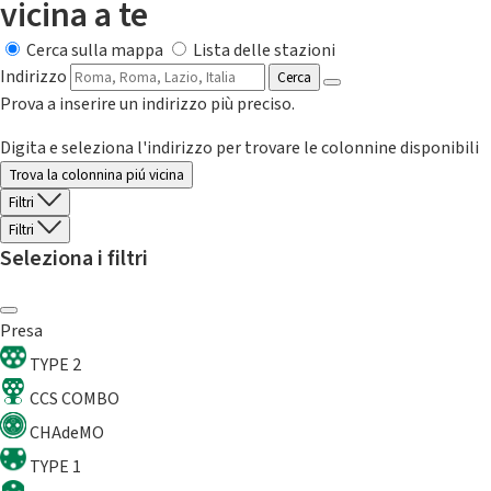
vicina a te
Cerca sulla mappa
Lista delle stazioni
Indirizzo
Cerca
Prova a inserire un indirizzo più preciso.
Digita e seleziona l'indirizzo per trovare le colonnine disponibili
Trova la colonnina piú vicina
Filtri
Filtri
Seleziona i filtri
Presa
TYPE 2
CCS COMBO
CHAdeMO
TYPE 1