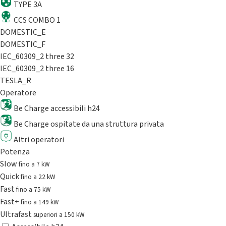
TYPE 3A
CCS COMBO 1
DOMESTIC_E
DOMESTIC_F
IEC_60309_2 three 32
IEC_60309_2 three 16
TESLA_R
Operatore
Be Charge accessibili h24
Be Charge ospitate da una struttura privata
Altri operatori
Potenza
Slow
fino a 7 kW
Quick
fino a 22 kW
Fast
fino a 75 kW
Fast+
fino a 149 kW
Ultrafast
superiori a 150 kW