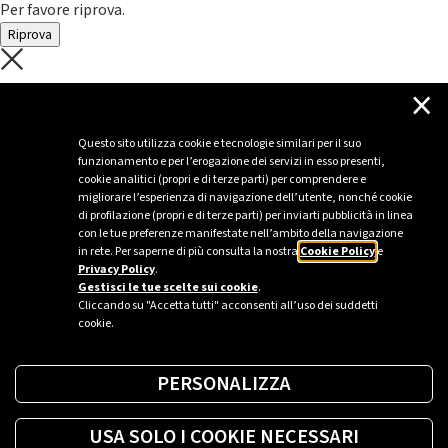
Per favore riprova.
Riprova
C'è un problema con il recupero dei
×
dati.
Questo sito utilizza cookie e tecnologie similari per il suo
funzionamento e per l’erogazione dei servizi in esso presenti,
Per favore riprova piú tardi
cookie analitici (propri e di terze parti) per comprendere e
migliorare l’esperienza di navigazione dell’utente, nonché cookie
Chiudi
di profilazione (propri e di terze parti) per inviarti pubblicità in linea
con le tue preferenze manifestate nell’ambito della navigazione
in rete. Per saperne di più consulta la nostra
Cookie Policy
e
Privacy Policy
.
Sei un’azienda o una PA?
Gestisci le tue scelte sui cookie
.
Cliccando su "Accetta tutti" acconsenti all’uso dei suddetti
cookie.
Trova la soluzione più giusta per te.
PERSONALIZZA
Richiedi una colonnina
USA SOLO I COOKIE NECESSARI