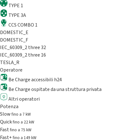
TYPE 1
TYPE 3A
CCS COMBO 1
DOMESTIC_E
DOMESTIC_F
IEC_60309_2 three 32
IEC_60309_2 three 16
TESLA_R
Operatore
Be Charge accessibili h24
Be Charge ospitate da una struttura privata
Altri operatori
Potenza
Slow
fino a 7 kW
Quick
fino a 22 kW
Fast
fino a 75 kW
Fast+
fino a 149 kW