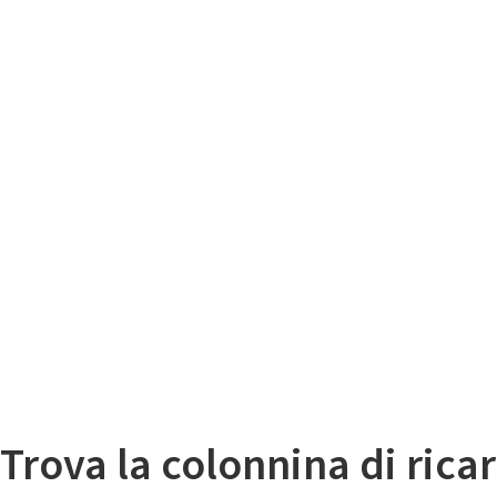
Il
Mappa colonnine di ricarica auto elettriche
Trova la colonnina di ricar