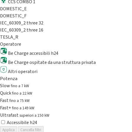
CCS COMBO 1
DOMESTIC_E
DOMESTIC_F
IEC_60309_2 three 32
IEC_60309_2 three 16
TESLA_R
Operatore
Be Charge accessibili h24
Be Charge ospitate da una struttura privata
Altri operatori
Potenza
Slow
fino a 7 kW
Quick
fino a 22 kW
Fast
fino a 75 kW
Fast+
fino a 149 kW
Ultrafast
superiori a 150 kW
Accessibile h24
Applica
Cancella filtri