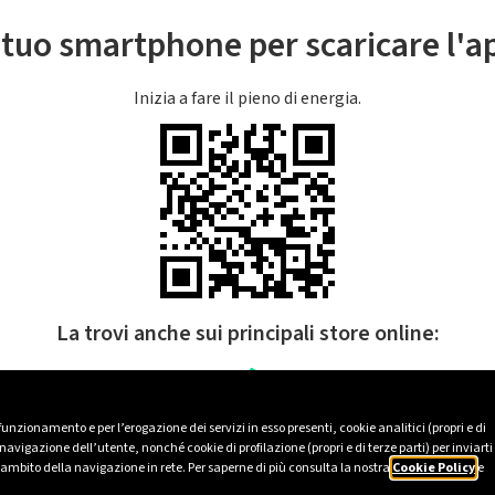
l tuo smartphone per scaricare l'
Inizia a fare il pieno di energia.
La trovi anche sui principali store online:
 funzionamento e per l’erogazione dei servizi in esso presenti, cookie analitici (propri e di
avigazione dell’utente, nonché cookie di profilazione (propri e di terze parti) per inviarti
’ambito della navigazione in rete. Per saperne di più consulta la nostra
Cookie Policy
e