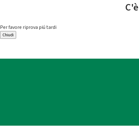
C'è
Per favore riprova piú tardi
Chiudi