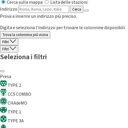
Cerca sulla mappa
Lista delle stazioni
Indirizzo
Cerca
Prova a inserire un indirizzo più preciso.
Digita e seleziona l'indirizzo per trovare le colonnine disponibili
Trova la colonnina piú vicina
Filtri
Filtri
Seleziona i filtri
Presa
TYPE 2
CCS COMBO
CHAdeMO
TYPE 1
TYPE 3A