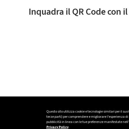
Inquadra il QR Code con i
Questo sito utilizza cookie e tecnologie similari per il suo
terze parti) per comprendere e migliorare l’esperienza di n
pubblicità in linea con le tue preferenze manifestate nell
Privacy Policy
.