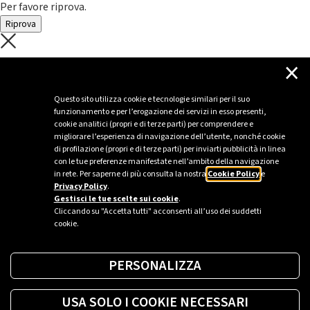
Per favore riprova.
Riprova
C'è un problema con il recupero dei
×
dati.
Questo sito utilizza cookie e tecnologie similari per il suo
funzionamento e per l’erogazione dei servizi in esso presenti,
Per favore riprova piú tardi
cookie analitici (propri e di terze parti) per comprendere e
migliorare l’esperienza di navigazione dell’utente, nonché cookie
Chiudi
di profilazione (propri e di terze parti) per inviarti pubblicità in linea
con le tue preferenze manifestate nell’ambito della navigazione
in rete. Per saperne di più consulta la nostra
Cookie Policy
e
Privacy Policy
.
Sei un’azienda o una PA?
Gestisci le tue scelte sui cookie
.
Cliccando su "Accetta tutti" acconsenti all’uso dei suddetti
cookie.
Trova la soluzione più giusta per te.
PERSONALIZZA
Richiedi una colonnina
USA SOLO I COOKIE NECESSARI