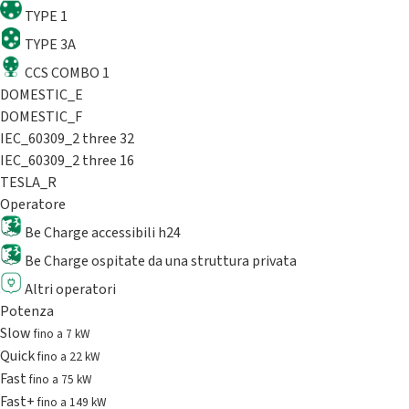
TYPE 1
TYPE 3A
CCS COMBO 1
DOMESTIC_E
DOMESTIC_F
IEC_60309_2 three 32
IEC_60309_2 three 16
TESLA_R
Operatore
Be Charge accessibili h24
Be Charge ospitate da una struttura privata
Altri operatori
Potenza
Slow
fino a 7 kW
Quick
fino a 22 kW
Fast
fino a 75 kW
Fast+
fino a 149 kW