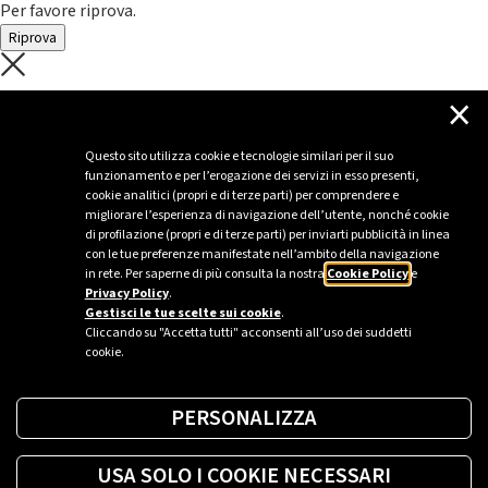
Per favore riprova.
Riprova
C'è un problema con il recupero dei
×
dati.
Questo sito utilizza cookie e tecnologie similari per il suo
funzionamento e per l’erogazione dei servizi in esso presenti,
Per favore riprova piú tardi
cookie analitici (propri e di terze parti) per comprendere e
migliorare l’esperienza di navigazione dell’utente, nonché cookie
Chiudi
di profilazione (propri e di terze parti) per inviarti pubblicità in linea
con le tue preferenze manifestate nell’ambito della navigazione
in rete. Per saperne di più consulta la nostra
Cookie Policy
e
Privacy Policy
.
Sei un’azienda o una PA?
Gestisci le tue scelte sui cookie
.
Cliccando su "Accetta tutti" acconsenti all’uso dei suddetti
cookie.
Trova la soluzione più giusta per te.
PERSONALIZZA
Richiedi una colonnina
USA SOLO I COOKIE NECESSARI