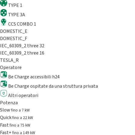
TYPE 1
TYPE 3A
CCS COMBO 1
DOMESTIC_E
DOMESTIC_F
IEC_60309_2 three 32
IEC_60309_2 three 16
TESLA_R
Operatore
Be Charge accessibili h24
Be Charge ospitate da una struttura privata
Altri operatori
Potenza
Slow
fino a 7 kW
Quick
fino a 22 kW
Fast
fino a 75 kW
Fast+
fino a 149 kW