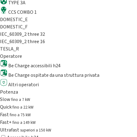
TYPE 3A
CCS COMBO 1
DOMESTIC_E
DOMESTIC_F
IEC_60309_2 three 32
IEC_60309_2 three 16
TESLA_R
Operatore
Be Charge accessibili h24
Be Charge ospitate da una struttura privata
Altri operatori
Potenza
Slow
fino a 7 kW
Quick
fino a 22 kW
Fast
fino a 75 kW
Fast+
fino a 149 kW
Ultrafast
superiori a 150 kW