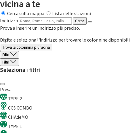
vicina a te
Cerca sulla mappa
Lista delle stazioni
Indirizzo
Cerca
Prova a inserire un indirizzo più preciso.
Digita e seleziona l'indirizzo per trovare le colonnine disponibili
Trova la colonnina piú vicina
Filtri
Filtri
Seleziona i filtri
Presa
TYPE 2
CCS COMBO
CHAdeMO
TYPE 1