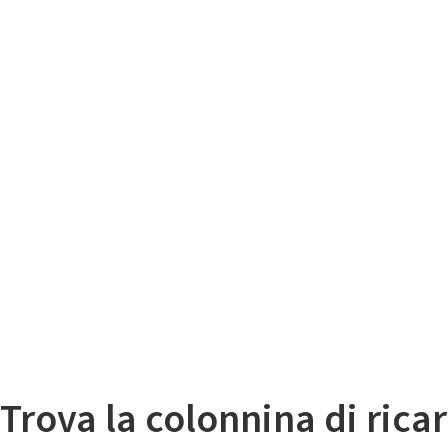
Il
Mappa colonnine di ricarica auto elettriche
Trova la colonnina di ricar