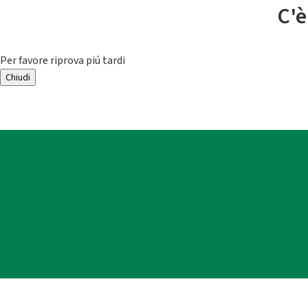
C'è
Per favore riprova piú tardi
Chiudi