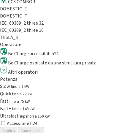
CCS COMBO 1
DOMESTIC_E
DOMESTIC_F
IEC_60309_2 three 32
IEC_60309_2 three 16
TESLA_R
Operatore
Be Charge accessibili h24
Be Charge ospitate da una struttura privata
Altri operatori
Potenza
Slow
fino a 7 kW
Quick
fino a 22 kW
Fast
fino a 75 kW
Fast+
fino a 149 kW
Ultrafast
superiori a 150 kW
Accessibile h24
Applica
Cancella filtri