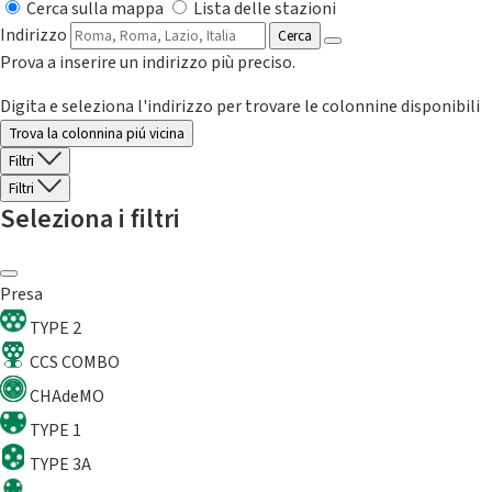
Cerca sulla mappa
Lista delle stazioni
Indirizzo
Cerca
Prova a inserire un indirizzo più preciso.
Digita e seleziona l'indirizzo per trovare le colonnine disponibili
Trova la colonnina piú vicina
Filtri
Filtri
Seleziona i filtri
Presa
TYPE 2
CCS COMBO
CHAdeMO
TYPE 1
TYPE 3A