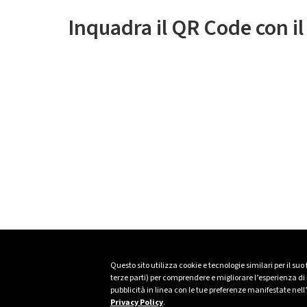
Inquadra il QR Code con i
Questo sito utilizza cookie e tecnologie similari per il suo
terze parti) per comprendere e migliorare l’esperienza di n
pubblicità in linea con le tue preferenze manifestate nell
Privacy Policy
.