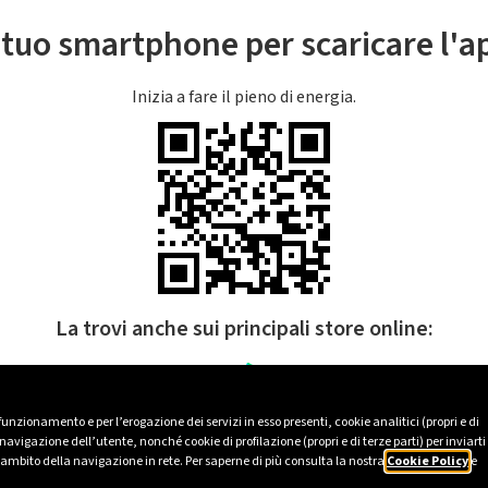
l tuo smartphone per scaricare l'
Inizia a fare il pieno di energia.
La trovi anche sui principali store online:
 funzionamento e per l’erogazione dei servizi in esso presenti, cookie analitici (propri e di
avigazione dell’utente, nonché cookie di profilazione (propri e di terze parti) per inviarti
’ambito della navigazione in rete. Per saperne di più consulta la nostra
Cookie Policy
e