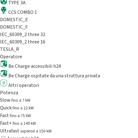
TYPE 3A
CCS COMBO 1
DOMESTIC_E
DOMESTIC_F
IEC_60309_2 three 32
IEC_60309_2 three 16
TESLA_R
Operatore
Be Charge accessibili h24
Be Charge ospitate da una struttura privata
Altri operatori
Potenza
Slow
fino a 7 kW
Quick
fino a 22 kW
Fast
fino a 75 kW
Fast+
fino a 149 kW
Ultrafast
superiori a 150 kW