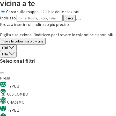
vicina a te
Cerca sulla mappa
Lista delle stazioni
Indirizzo
Cerca
Prova a inserire un indirizzo più preciso.
Digita e seleziona l'indirizzo per trovare le colonnine disponibili
Trova la colonnina piú vicina
Filtri
Filtri
Seleziona i filtri
Presa
TYPE 2
CCS COMBO
CHAdeMO
TYPE 1