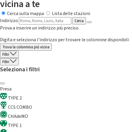
vicina a te
Cerca sulla mappa
Lista delle stazioni
Indirizzo
Cerca
Prova a inserire un indirizzo più preciso.
Digita e seleziona l'indirizzo per trovare le colonnine disponibili
Trova la colonnina piú vicina
Filtri
Filtri
Seleziona i filtri
Presa
TYPE 2
CCS COMBO
CHAdeMO
TYPE 1