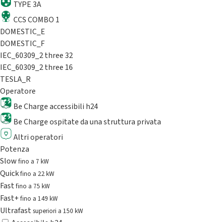
TYPE 3A
CCS COMBO 1
DOMESTIC_E
DOMESTIC_F
IEC_60309_2 three 32
IEC_60309_2 three 16
TESLA_R
Operatore
Be Charge accessibili h24
Be Charge ospitate da una struttura privata
Altri operatori
Potenza
Slow
fino a 7 kW
Quick
fino a 22 kW
Fast
fino a 75 kW
Fast+
fino a 149 kW
Ultrafast
superiori a 150 kW