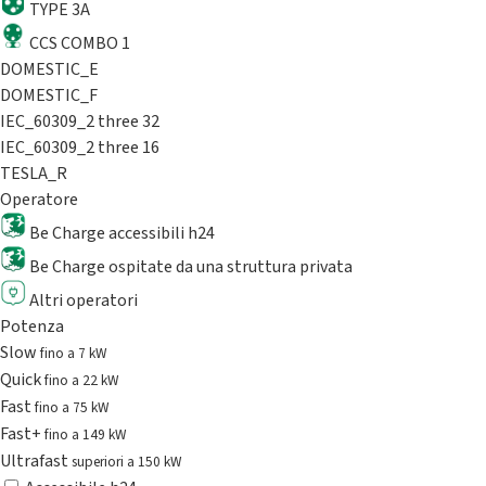
TYPE 3A
CCS COMBO 1
DOMESTIC_E
DOMESTIC_F
IEC_60309_2 three 32
IEC_60309_2 three 16
TESLA_R
Operatore
Be Charge accessibili h24
Be Charge ospitate da una struttura privata
Altri operatori
Potenza
Slow
fino a 7 kW
Quick
fino a 22 kW
Fast
fino a 75 kW
Fast+
fino a 149 kW
Ultrafast
superiori a 150 kW