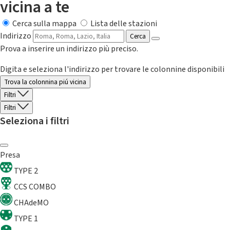
vicina a te
Cerca sulla mappa
Lista delle stazioni
Indirizzo
Cerca
Prova a inserire un indirizzo più preciso.
Digita e seleziona l'indirizzo per trovare le colonnine disponibili
Trova la colonnina piú vicina
Filtri
Filtri
Seleziona i filtri
Presa
TYPE 2
CCS COMBO
CHAdeMO
TYPE 1