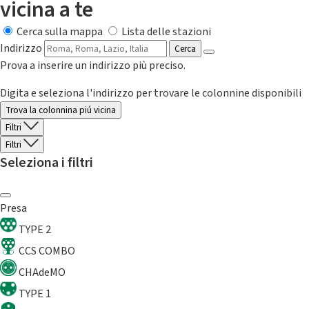
vicina a te
Cerca sulla mappa
Lista delle stazioni
Indirizzo
Cerca
Prova a inserire un indirizzo più preciso.
Digita e seleziona l'indirizzo per trovare le colonnine disponibili
Trova la colonnina piú vicina
Filtri
Filtri
Seleziona i filtri
Presa
TYPE 2
CCS COMBO
CHAdeMO
TYPE 1