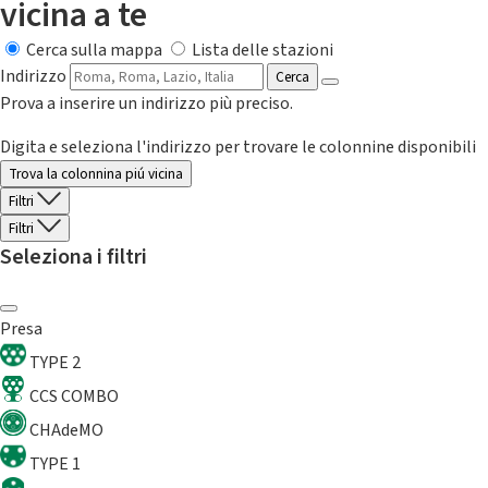
vicina a te
Cerca sulla mappa
Lista delle stazioni
Indirizzo
Cerca
Prova a inserire un indirizzo più preciso.
Digita e seleziona l'indirizzo per trovare le colonnine disponibili
Trova la colonnina piú vicina
Filtri
Filtri
Seleziona i filtri
Presa
TYPE 2
CCS COMBO
CHAdeMO
TYPE 1