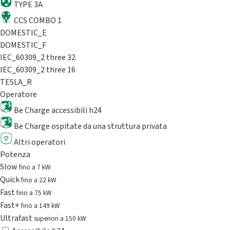
TYPE 3A
CCS COMBO 1
DOMESTIC_E
DOMESTIC_F
IEC_60309_2 three 32
IEC_60309_2 three 16
TESLA_R
Operatore
Be Charge accessibili h24
Be Charge ospitate da una struttura privata
Altri operatori
Potenza
Slow
fino a 7 kW
Quick
fino a 22 kW
Fast
fino a 75 kW
Fast+
fino a 149 kW
Ultrafast
superiori a 150 kW