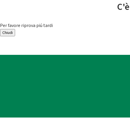
C'è
Per favore riprova piú tardi
Chiudi