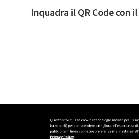
Inquadra il QR Code con i
Questo sito utilizza cookie e tecnologie similari per il suo
terze parti) per comprendere e migliorare l’esperienza di n
pubblicità in linea con le tue preferenze manifestate nell
Privacy Policy
.