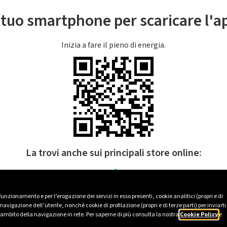
l tuo smartphone per scaricare l'
Inizia a fare il pieno di energia.
La trovi anche sui principali store online:
 funzionamento e per l’erogazione dei servizi in esso presenti, cookie analitici (propri e di
avigazione dell’utente, nonché cookie di profilazione (propri e di terze parti) per inviarti
’ambito della navigazione in rete. Per saperne di più consulta la nostra
Cookie Policy
e