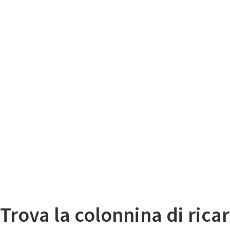
Il
Mappa colonnine di ricarica auto elettriche
Trova la colonnina di ricar