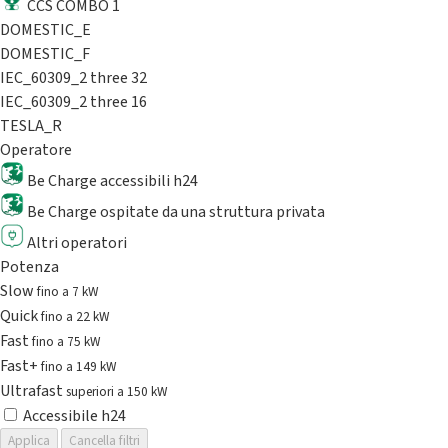
CCS COMBO 1
DOMESTIC_E
DOMESTIC_F
IEC_60309_2 three 32
IEC_60309_2 three 16
TESLA_R
Operatore
Be Charge accessibili h24
Be Charge ospitate da una struttura privata
Altri operatori
Potenza
Slow
fino a 7 kW
Quick
fino a 22 kW
Fast
fino a 75 kW
Fast+
fino a 149 kW
Ultrafast
superiori a 150 kW
Accessibile h24
Applica
Cancella filtri