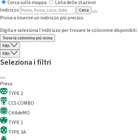
Cerca sulla mappa
Lista delle stazioni
Indirizzo
Cerca
Prova a inserire un indirizzo più preciso.
Digita e seleziona l'indirizzo per trovare le colonnine disponibili
Trova la colonnina piú vicina
Filtri
Filtri
Seleziona i filtri
Presa
TYPE 2
CCS COMBO
CHAdeMO
TYPE 1
TYPE 3A