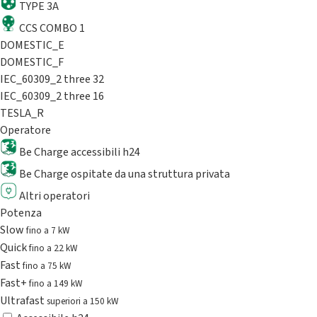
TYPE 3A
CCS COMBO 1
DOMESTIC_E
DOMESTIC_F
IEC_60309_2 three 32
IEC_60309_2 three 16
TESLA_R
Operatore
Be Charge accessibili h24
Be Charge ospitate da una struttura privata
Altri operatori
Potenza
Slow
fino a 7 kW
Quick
fino a 22 kW
Fast
fino a 75 kW
Fast+
fino a 149 kW
Ultrafast
superiori a 150 kW