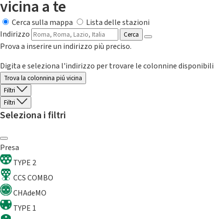
vicina a te
Cerca sulla mappa
Lista delle stazioni
Indirizzo
Cerca
Prova a inserire un indirizzo più preciso.
Digita e seleziona l'indirizzo per trovare le colonnine disponibili
Trova la colonnina piú vicina
Filtri
Filtri
Seleziona i filtri
Presa
TYPE 2
CCS COMBO
CHAdeMO
TYPE 1