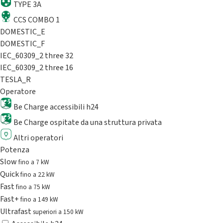
TYPE 3A
CCS COMBO 1
DOMESTIC_E
DOMESTIC_F
IEC_60309_2 three 32
IEC_60309_2 three 16
TESLA_R
Operatore
Be Charge accessibili h24
Be Charge ospitate da una struttura privata
Altri operatori
Potenza
Slow
fino a 7 kW
Quick
fino a 22 kW
Fast
fino a 75 kW
Fast+
fino a 149 kW
Ultrafast
superiori a 150 kW