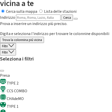
vicina a te
Cerca sulla mappa
Lista delle stazioni
Indirizzo
Cerca
Prova a inserire un indirizzo più preciso.
Digita e seleziona l'indirizzo per trovare le colonnine disponibili
Trova la colonnina piú vicina
Filtri
Filtri
Seleziona i filtri
Presa
TYPE 2
CCS COMBO
CHAdeMO
TYPE 1