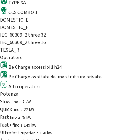
TYPE 3A
CCS COMBO 1
DOMESTIC_E
DOMESTIC_F
IEC_60309_2 three 32
IEC_60309_2 three 16
TESLA_R
Operatore
Be Charge accessibili h24
Be Charge ospitate da una struttura privata
Altri operatori
Potenza
Slow
fino a 7 kW
Quick
fino a 22 kW
Fast
fino a 75 kW
Fast+
fino a 149 kW
Ultrafast
superiori a 150 kW