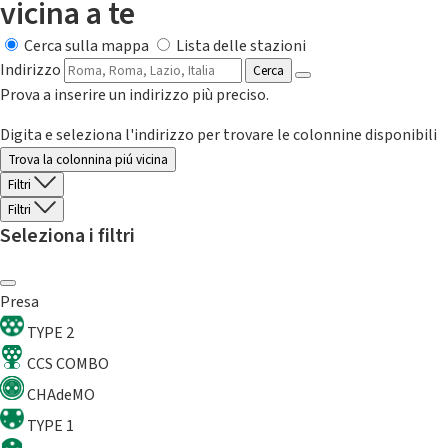
vicina a te
Cerca sulla mappa
Lista delle stazioni
Indirizzo
Cerca
Prova a inserire un indirizzo più preciso.
Digita e seleziona l'indirizzo per trovare le colonnine disponibili
Trova la colonnina piú vicina
Filtri
Filtri
Seleziona i filtri
Presa
TYPE 2
CCS COMBO
CHAdeMO
TYPE 1