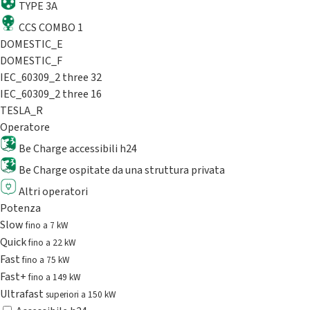
TYPE 3A
CCS COMBO 1
DOMESTIC_E
DOMESTIC_F
IEC_60309_2 three 32
IEC_60309_2 three 16
TESLA_R
Operatore
Be Charge accessibili h24
Be Charge ospitate da una struttura privata
Altri operatori
Potenza
Slow
fino a 7 kW
Quick
fino a 22 kW
Fast
fino a 75 kW
Fast+
fino a 149 kW
Ultrafast
superiori a 150 kW