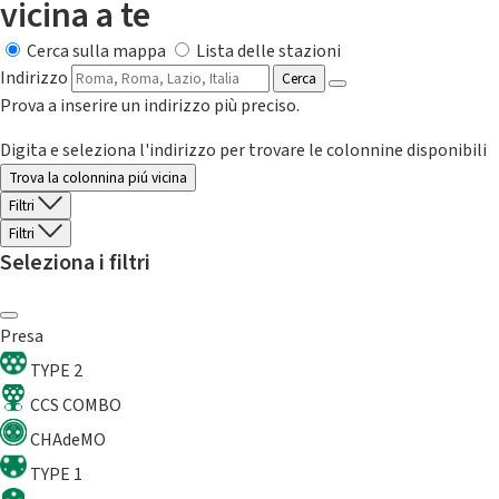
vicina a te
Cerca sulla mappa
Lista delle stazioni
Indirizzo
Cerca
Prova a inserire un indirizzo più preciso.
Digita e seleziona l'indirizzo per trovare le colonnine disponibili
Trova la colonnina piú vicina
Filtri
Filtri
Seleziona i filtri
Presa
TYPE 2
CCS COMBO
CHAdeMO
TYPE 1