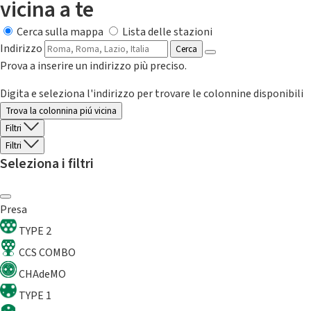
vicina a te
Cerca sulla mappa
Lista delle stazioni
Indirizzo
Cerca
Prova a inserire un indirizzo più preciso.
Digita e seleziona l'indirizzo per trovare le colonnine disponibili
Trova la colonnina piú vicina
Filtri
Filtri
Seleziona i filtri
Presa
TYPE 2
CCS COMBO
CHAdeMO
TYPE 1