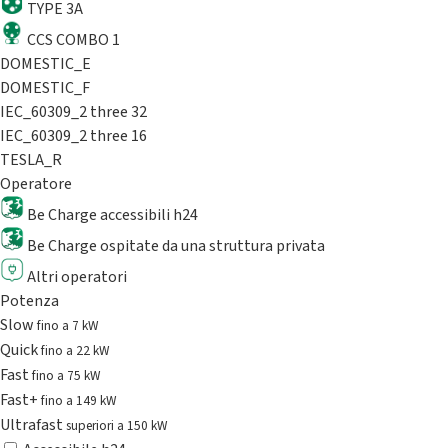
TYPE 3A
CCS COMBO 1
DOMESTIC_E
DOMESTIC_F
IEC_60309_2 three 32
IEC_60309_2 three 16
TESLA_R
Operatore
Be Charge accessibili h24
Be Charge ospitate da una struttura privata
Altri operatori
Potenza
Slow
fino a 7 kW
Quick
fino a 22 kW
Fast
fino a 75 kW
Fast+
fino a 149 kW
Ultrafast
superiori a 150 kW