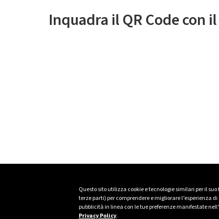
Inquadra il QR Code con i
Questo sito utilizza cookie e tecnologie similari per il suo
terze parti) per comprendere e migliorare l’esperienza di n
pubblicità in linea con le tue preferenze manifestate nell
Privacy Policy
.