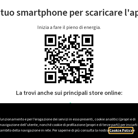
l tuo smartphone per scaricare l'
Inizia a fare il pieno di energia.
La trovi anche sui principali store online:
 funzionamento e per l’erogazione dei servizi in esso presenti, cookie analitici (propri e di
avigazione dell’utente, nonché cookie di profilazione (propri e di terze parti) per inviarti
’ambito della navigazione in rete. Per saperne di più consulta la nostra
Cookie Policy
e