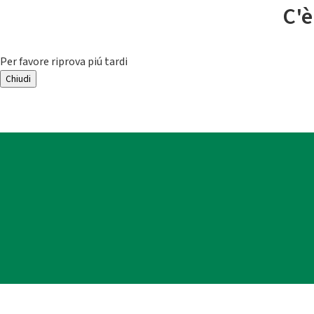
C'è
Per favore riprova piú tardi
Chiudi