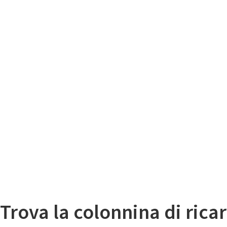
Il
Mappa colonnine di ricarica auto elettriche
Trova la colonnina di ricar