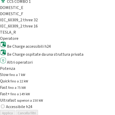
CCS COMBO 1
DOMESTIC_E
DOMESTIC_F
IEC_60309_2 three 32
IEC_60309_2 three 16
TESLA_R
Operatore
Be Charge accessibili h24
Be Charge ospitate da una struttura privata
Altri operatori
Potenza
Slow
fino a 7 kW
Quick
fino a 22 kW
Fast
fino a 75 kW
Fast+
fino a 149 kW
Ultrafast
superiori a 150 kW
Accessibile h24
Applica
Cancella filtri