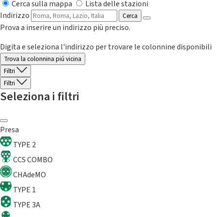
Cerca sulla mappa
Lista delle stazioni
Indirizzo
Cerca
Prova a inserire un indirizzo più preciso.
Digita e seleziona l'indirizzo per trovare le colonnine disponibili
Trova la colonnina piú vicina
Filtri
Filtri
Seleziona i filtri
Presa
TYPE 2
CCS COMBO
CHAdeMO
TYPE 1
TYPE 3A