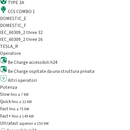
TYPE 3A
CCS COMBO 1
DOMESTIC_E
DOMESTIC_F
IEC_60309_2 three 32
IEC_60309_2 three 16
TESLA_R
Operatore
Be Charge accessibili h24
Be Charge ospitate da una struttura privata
Altri operatori
Potenza
Slow
fino a 7 kW
Quick
fino a 22 kW
Fast
fino a 75 kW
Fast+
fino a 149 kW
Ultrafast
superiori a 150 kW