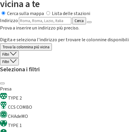
vicina a te
Cerca sulla mappa
Lista delle stazioni
Indirizzo
Cerca
Prova a inserire un indirizzo più preciso.
Digita e seleziona l'indirizzo per trovare le colonnine disponibili
Trova la colonnina piú vicina
Filtri
Filtri
Seleziona i filtri
Presa
TYPE 2
CCS COMBO
CHAdeMO
TYPE 1