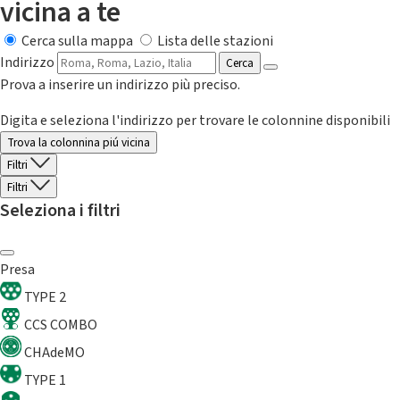
vicina a te
Cerca sulla mappa
Lista delle stazioni
Indirizzo
Cerca
Prova a inserire un indirizzo più preciso.
Digita e seleziona l'indirizzo per trovare le colonnine disponibili
Trova la colonnina piú vicina
Filtri
Filtri
Seleziona i filtri
Presa
TYPE 2
CCS COMBO
CHAdeMO
TYPE 1