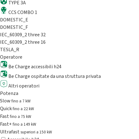
TYPE 3A
CCS COMBO 1
DOMESTIC_E
DOMESTIC_F
IEC_60309_2 three 32
IEC_60309_2 three 16
TESLA_R
Operatore
Be Charge accessibili h24
Be Charge ospitate da una struttura privata
Altri operatori
Potenza
Slow
fino a 7 kW
Quick
fino a 22 kW
Fast
fino a 75 kW
Fast+
fino a 149 kW
Ultrafast
superiori a 150 kW