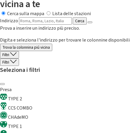
vicina a te
Cerca sulla mappa
Lista delle stazioni
Indirizzo
Cerca
Prova a inserire un indirizzo più preciso.
Digita e seleziona l'indirizzo per trovare le colonnine disponibili
Trova la colonnina piú vicina
Filtri
Filtri
Seleziona i filtri
Presa
TYPE 2
CCS COMBO
CHAdeMO
TYPE 1