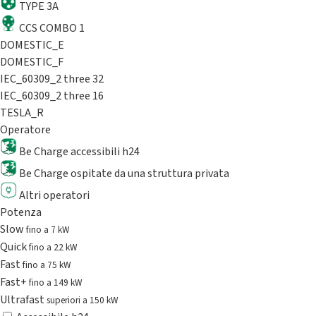
TYPE 3A
CCS COMBO 1
DOMESTIC_E
DOMESTIC_F
IEC_60309_2 three 32
IEC_60309_2 three 16
TESLA_R
Operatore
Be Charge accessibili h24
Be Charge ospitate da una struttura privata
Altri operatori
Potenza
Slow
fino a 7 kW
Quick
fino a 22 kW
Fast
fino a 75 kW
Fast+
fino a 149 kW
Ultrafast
superiori a 150 kW