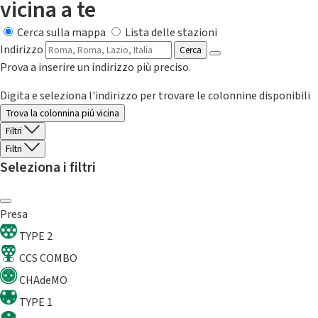
vicina a te
Cerca sulla mappa
Lista delle stazioni
Indirizzo
Cerca
Prova a inserire un indirizzo più preciso.
Digita e seleziona l'indirizzo per trovare le colonnine disponibili
Trova la colonnina piú vicina
Filtri
Filtri
Seleziona i filtri
Presa
TYPE 2
CCS COMBO
CHAdeMO
TYPE 1