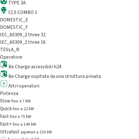
TYPE 3A
CCS COMBO 1
DOMESTIC_E
DOMESTIC_F
IEC_60309_2 three 32
IEC_60309_2 three 16
TESLA_R
Operatore
Be Charge accessibili h24
Be Charge ospitate da una struttura privata
Altri operatori
Potenza
Slow
fino a 7 kW
Quick
fino a 22 kW
Fast
fino a 75 kW
Fast+
fino a 149 kW
Ultrafast
superiori a 150 kW